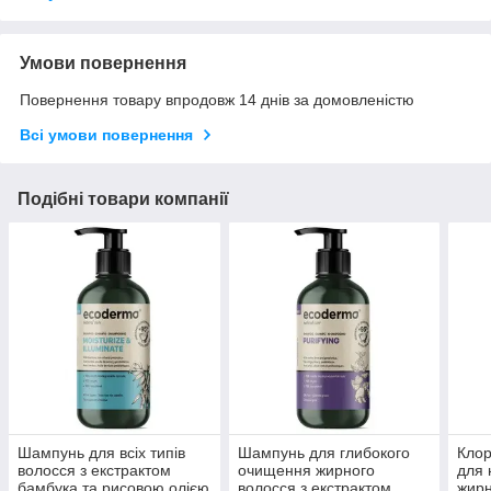
Умови повернення
Повернення товару впродовж 14 днів за домовленістю
Всі умови повернення
Подібні товари компанії
Шампунь для всіх типів
Шампунь для глибокого
Кло
волосся з екстрактом
очищення жирного
для 
бамбука та рисовою олією
волосся з екстрактом
жирн