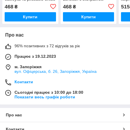
Moisturize & Illuminate
кропиви та лайма Oily Hair
Sham
468
468
515
₴
₴
Ecoderma, 500 мл
Ecoderma, 500 мл
cedr
Купити
Купити
Про нас
96% позитивних з 72 відгуків за рік
Працює з 19.12.2023
м. Запоріжжя
вул. Офіцерська, б. 26, Запоріжжя, Україна
Контакти
Сьогодні працює з 10:00 до 18:00
Показати весь графік роботи
Про нас
Контакти