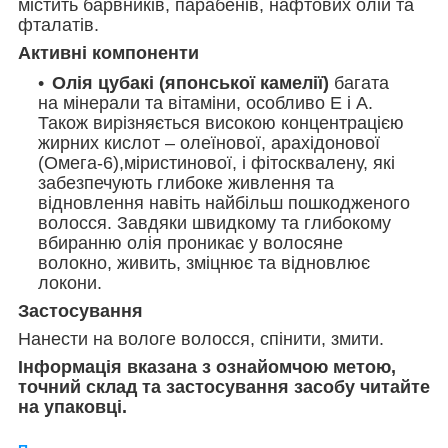
містить барвників, парабенів, нафтових олій та
фталатів.
Активні компоненти
Олія цубакі (японської камелії)
багата
на мінерали та вітаміни, особливо Е і А.
Також вирізняється високою концентрацією
жирних кислот – олеїнової, арахідонової
(Омега-6),міристинової, і фітосквалену, які
забезпечують глибоке живлення та
відновлення навіть найбільш пошкодженого
волосся. Завдяки швидкому та глибокому
вбиранню олія проникає у волосяне
волокно, живить, зміцнює та відновлює
локони.
Застосування
Нанести на вологе волосся, спінити, змити.
Інформація вказана з ознайомчою метою,
точний склад та застосування засобу читайте
на упаковці.