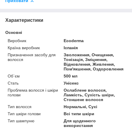
Приховати
Характеристики
Основні
Виробник
Ecoderma
Країна виробник
Іспанія
Призначення засобу для
Зволоження, Очищення,
волосся
Тонізація, Зміцнення,
Відновлення, Живлення,
Пом'якшення, Оздоровлення
Об`єм
500 мл
Стать
Унісекс
Проблема волосся і шкіри
Ослаблене волосся,
голови
Ламкість, Сухість шкіри,
Стоншене волосся
Тип волосся
Нормальні, Сухі
Тип шкіри голови
Всі типи шкіри
Тип шампуню
Для щоденного
використання