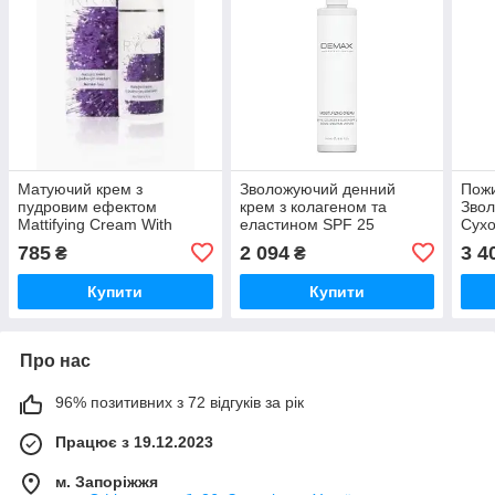
Матуючий крем з
Зволожуючий денний
Пожи
пудровим ефектом
крем з колагеном та
Зво
Mattifying Cream With
еластином SPF 25
Сухо
Powder Effect Ryor, 50 мл
Moisturizing Cream SPF 25
Nour
785
2 094
3 4
₴
₴
Demax 250 мл
Crea
Купити
Купити
Про нас
96% позитивних з 72 відгуків за рік
Працює з 19.12.2023
м. Запоріжжя