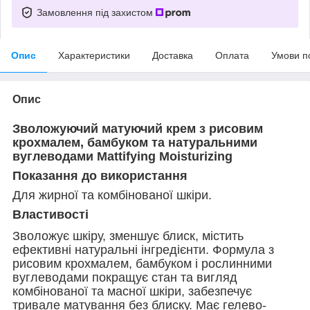
Замовлення під захистом
Опис
Характеристики
Доставка
Оплата
Умови п
Опис
Зволожуючий матуючий крем з рисовим
крохмалем, бамбуком та натуральними
вуглеводами Mattifying Moisturizing
Показання до використання
Для жирної та комбінованої шкіри.
Властивості
Зволожує шкіру, зменшує блиск, містить
ефективні натуральні інгредієнти. Формула з
рисовим крохмалем, бамбуком і рослинними
вуглеводами покращує стан та вигляд
комбінованої та масної шкіри, забезпечує
тривале матування без блиску. Має гелево-