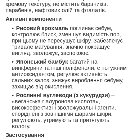
кремову текстуру, не містить барвників,
парабенів, нафтових олій та фталатів.
Активні компоненти
Рисовий крохмаль
поглинає себум,
контролює блиск, зменшує видимість пор,
при цьому не пересушує шкіру. Забезпечує
тривале матування, значно покращує
вигляд, зволожує, заспокоює.
Японський бамбук
багатий на
виніферини та інші поліфеноли, є потужним
антиоксидантом, регулює активність
сальних залоз, знижує вироблення себуму,
захищає від окислення.
Рослинні вуглеводи (з кукурудзи)
–
«веганська гіалуронова кислота»,
високоефективні зволожувальні агенти,
споріднені з зовнішніми шарами шкіри,
регулюють, утримують та притягують
вологу.
Застосування