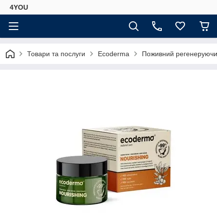
4YOU
Товари та послуги
Ecoderma
Поживний регенеруючий