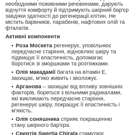
необхідними поживними речовинами, дарують
відчуття комфорту й підтримують шкірний бар'єр
завдяки здатності до регенерації клітин. Не
містить барвників, парабенів, нафтових олій та
фталатів.
Активні компоненти
Роза Москета
регенерує, уповільнює
передчасне старіння, відновлює шкіру та
підвищує її еластичність, допомагає
боротися зі зморшками та розтяжками.
Олія макадамії
багата на вітамін E,
захищає, м’яко живить і зволожує.
Арганова
– захищає від впливу зовнішніх
факторів, бореться з вільними радикалами,
які викликають передчасне старіння,
регенерує шкіру, покращує її еластичність і
м’якість.
Олія соняшника
сприяє покращенню
стану шкірного бар'єра.
Свертія Swertia Chirata
стимулює