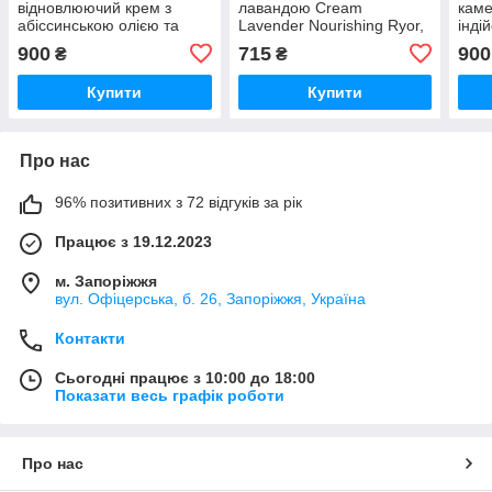
відновлюючий крем з
лавандою Cream
каме
абіссинською олією та
Lavender Nourishing Ryor,
інді
гідроколоїдним матриксом
50 мл
Anti
900
715
900
₴
₴
Night Renew Ecoderma, 50
мл
мл
Купити
Купити
Про нас
96% позитивних з 72 відгуків за рік
Працює з 19.12.2023
м. Запоріжжя
вул. Офіцерська, б. 26, Запоріжжя, Україна
Контакти
Сьогодні працює з 10:00 до 18:00
Показати весь графік роботи
Про нас