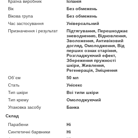
Країна виробник
Іспанія
Вік
Без обмежень
Вікова група
Без обмежень
Час застосування
Універсальний
Призначення і результат
Підтягування, Перешкоджає
зневодненню, Відновлення,
Зволоження, Антивіковий
догляд, Омолодження, Від
перших ознак старіння,
Розгладжуючий ефект,
Збереження пружності
шкіри, Живлення,
Регенерація, Зміцнення
Об`єм
50 мл
Стать
Унісекс
Тип шкіри
Всі типи шкіри
Тип крему
Омолоджуючий
Упаковка засобу
Банка
Склад
Парабени
Ні
Синтетичні барвники
Ні