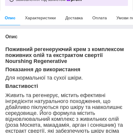
Опис
Характеристики
Доставка
Оплата
Умови п
Опис
Поживний регенеруючий крем з комплексом
поживних олій та екстрактом свертії
Nourshing Regenerative
Показання до використання
Для нормальної та сухої шкіри.
Властивості
Живить та регенерує, містить ефективні
інгредієнти натурального походження, що
дбайливо піклуються про шкіру та навколишнє
середовище. Його формула містить
відновлювальний комплекс з живильних олій
(роза Москета, макадамія, арган і соняшник) та
екстракт свертії, які забезпечують шкіру всіма