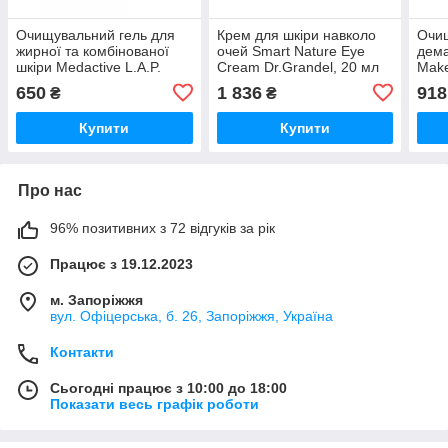
Очищувальний гель для
Крем для шкіри навколо
Очищ
жирної та комбінованої
очей Smart Nature Eye
дема
шкіри Medactive L.A.P.
Cream Dr.Grandel, 20 мл
Make
CLEANSING GEL oily &
Dr.G
650
1 836
918
₴
₴
combination skin, 200 мл
Купити
Купити
Про нас
96% позитивних з 72 відгуків за рік
Працює з 19.12.2023
м. Запоріжжя
вул. Офіцерська, б. 26, Запоріжжя, Україна
Контакти
Сьогодні працює з 10:00 до 18:00
Показати весь графік роботи