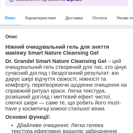
Опис
Характеристики
Доставка
Оплата
Умови п
Опис
Ніжний очищувальний гель для зняття
макіяжу Smart Nature Cleansing Gel
Dr. Grandel Smart Nature Cleansing Gel
– цей
очищувальний гель створений для тих, хто цінує
сучасний догляд і бездоганний результат: він
дарує шкірі відчуття свіжості, ніжності та
комфорту, перетворюючи щоденне очищення на
справжній ритуал краси. Легка текстура,
розкішний догляд і миттєвий ефект чистої,
сяючої шкіри — саме те, що робить його must-
have у косметичці кожної стильної жінки.
Основні функції:
Дбайливе очищення: Легка гелева
текстура ефективно видаляє забруднення