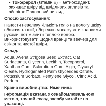
Токоферол
(вітамін E) – антиоксидант,
захищає шкіру від шкідливих впливів та
зберігає її здоровий вигляд.
Спосіб застосування:
Нанести невелику кількість гелю на вологу шкіру
обличчя та шиї, обережно масажувати коловими
рухами, потім змити теплою водою.
Використовувати щодня вранці та ввечері для
свіжої та чистої шкіри.
Склад:
Aqua, Avena Strigosa Seed Extract, Oat
Surfactants, Glycerin, Lecithin, Tocopherol,
Xanthan Gum, Sclerotium Gum, Algin, Glyceryl
Oleate, Hydrogenated Palm Glycerides Citrate,
Potassium Sorbate, Pentylene Glycol, Citric Acid,
Parfum.
Країна виробництва: Німеччина
Інформація вказана з ознайомлювальною
метою, точний склад засобу читайте на
упаковці.