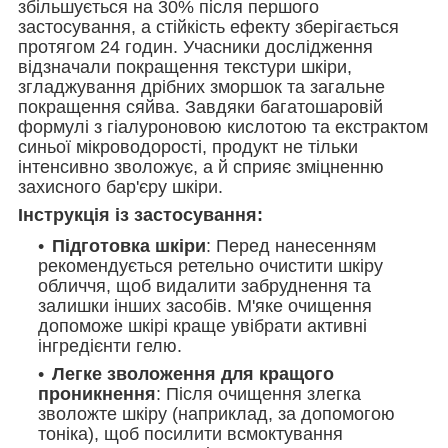
збільшується на 30% після першого
застосування, а стійкість ефекту зберігається
протягом 24 годин. Учасники дослідження
відзначали покращення текстури шкіри,
згладжування дрібних зморшок та загальне
покращення сяйва. Завдяки багатошаровій
формулі з гіалуроновою кислотою та екстрактом
синьої мікроводорості, продукт не тільки
інтенсивно зволожує, а й сприяє зміцненню
захисного бар'єру шкіри.
Інструкція із застосування:
Підготовка шкіри
: Перед нанесенням
рекомендується ретельно очистити шкіру
обличчя, щоб видалити забруднення та
залишки інших засобів. М'яке очищення
допоможе шкірі краще увібрати активні
інгредієнти гелю.
Легке зволоження для кращого
проникнення
: Після очищення злегка
зволожте шкіру (наприклад, за допомогою
тоніка), щоб посилити всмоктування