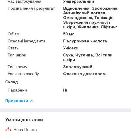
Час застосування
Універсальний
Призначення і результат
Відновлення, Зволоження,
Антивіковий догляд,
Омолодження, Тонізація,
Збереження пружності
шкіри, Живлення, Ліфтинг
Об`єм
50 мл
Основні інгредієнти
Гіалуронова кислота
Стать
Унісекс
Тип шкіри
Суха, Чутлива, Всі типи
шкіри
Тип крему
Зволожуючий
Упаковка засобу
Флакон з дозатором
Склад
Парабени
Ні
Приховати
Умови доставки
Нова Пошта