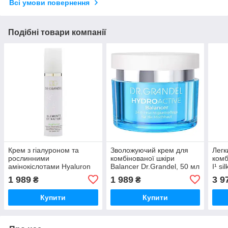
Всі умови повернення
Подібні товари компанії
Крем з гіалуроном та
Зволожуючий крем для
Легк
рослинними
комбінованої шкіри
комб
амінокіслотами Hyaluron
Balancer Dr.Grandel, 50 мл
I¹ si
Dr.Grandel, 50 мл
мл
1 989
1 989
3 9
₴
₴
Купити
Купити