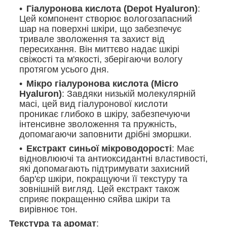
Гіалуронова кислота (Depot Hyaluron)
:
Цей компонент створює вологозапасний
шар на поверхні шкіри, що забезпечує
тривале зволоження та захист від
пересихання. Він миттєво надає шкірі
свіжості та м'якості, зберігаючи вологу
протягом усього дня.
Мікро гіалуронова кислота (Micro
Hyaluron)
: Завдяки низькій молекулярній
масі, цей вид гіалуронової кислоти
проникає глибоко в шкіру, забезпечуючи
інтенсивне зволоження та пружність,
допомагаючи заповнити дрібні зморшки.
Екстракт синьої мікроводорості
: Має
відновлюючі та антиоксидантні властивості,
які допомагають підтримувати захисний
бар'єр шкіри, покращуючи її текстуру та
зовнішній вигляд. Цей екстракт також
сприяє покращенню сяйва шкіри та
вирівнює тон.
Текстура та аромат
: