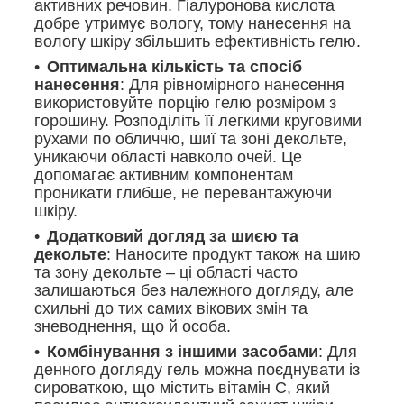
активних речовин. Гіалуронова кислота
добре утримує вологу, тому нанесення на
вологу шкіру збільшить ефективність гелю.
Оптимальна кількість та спосіб
нанесення
: Для рівномірного нанесення
використовуйте порцію гелю розміром з
горошину. Розподіліть її легкими круговими
рухами по обличчю, шиї та зоні декольте,
уникаючи області навколо очей. Це
допомагає активним компонентам
проникати глибше, не перевантажуючи
шкіру.
Додатковий догляд за шиєю та
декольте
: Наносите продукт також на шию
та зону декольте – ці області часто
залишаються без належного догляду, але
схильні до тих самих вікових змін та
зневоднення, що й особа.
Комбінування з іншими засобами
: Для
денного догляду гель можна поєднувати із
сироваткою, що містить вітамін С, який