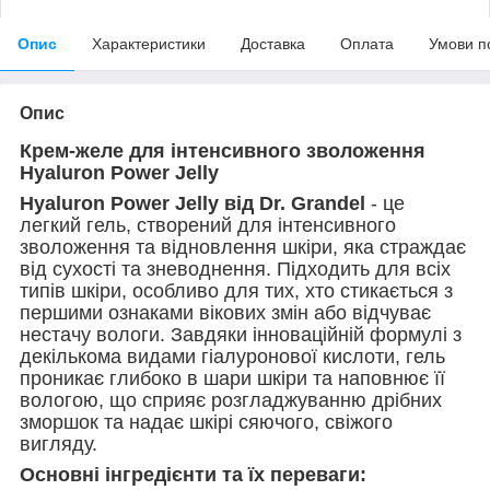
Опис
Характеристики
Доставка
Оплата
Умови п
Опис
Крем-желе для інтенсивного зволоження
Hyaluron Power Jelly
Hyaluron Power Jelly від Dr. Grandel
- це
легкий гель, створений для інтенсивного
зволоження та відновлення шкіри, яка страждає
від сухості та зневоднення. Підходить для всіх
типів шкіри, особливо для тих, хто стикається з
першими ознаками вікових змін або відчуває
нестачу вологи. Завдяки інноваційній формулі з
декількома видами гіалуронової кислоти, гель
проникає глибоко в шари шкіри та наповнює її
вологою, що сприяє розгладжуванню дрібних
зморшок та надає шкірі сяючого, свіжого
вигляду.
Основні інгредієнти та їх переваги: